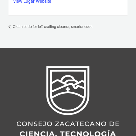
View Lugar Website
Clean code for IoT: crafting cleaner, smarter code