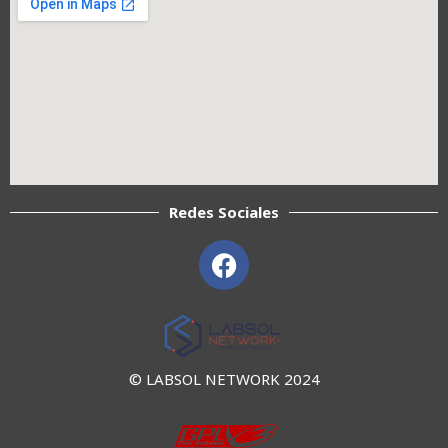
Redes Sociales
F
a
c
e
b
o
© LABSOL NETWORK 2024
o
k